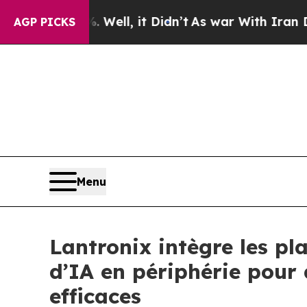
Well, it Didn’t
As war With Iran Drove oil Pric
AGP PICKS
Menu
Lantronix intègre les p
d’IA en périphérie pour 
efficaces