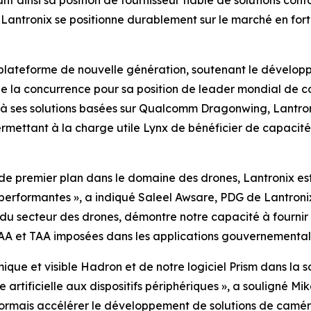
t ainsi sa position de fournisseur fiable de solutions con
Lantronix se positionne durablement sur le marché en for
e plateforme de nouvelle génération, soutenant le dévelop
e la concurrence pour sa position de leader mondial de co
à ses solutions basées sur Qualcomm Dragonwing, Lantron
rmettant à la charge utile Lynx de bénéficier de capacit
de premier plan dans le domaine des drones, Lantronix est
erformantes », a indiqué Saleel Awsare, PDG de Lantronix
u secteur des drones, démontre notre capacité à fournir 
AA et TAA imposées dans les applications gouvernementale
que et visible Hadron et de notre logiciel Prism dans la 
artificielle aux dispositifs périphériques », a souligné Mi
ormais accélérer le développement de solutions de camér