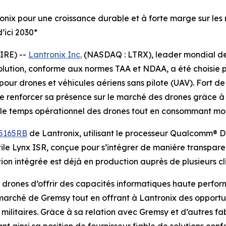
ronix pour une croissance durable et à forte marge sur les
d’ici 2030*
IRE) --
Lantronix Inc.
(NASDAQ : LTRX), leader mondial des
solution, conforme aux normes TAA et NDAA, a été choisie p
ur drones et véhicules aériens sans pilote (UAV). Fort d
 renforcer sa présence sur le marché des drones grâce à c
 le temps opérationnel des drones tout en consommant moin
5165RB
de Lantronix, utilisant le processeur Qualcomm® D
le Lynx ISR, conçue pour s’intégrer de manière transpare
n intégrée est déjà en production auprès de plusieurs cli
drones d’offrir des capacités informatiques haute perfo
le marché de Gremsy tout en offrant à Lantronix des opport
ilitaires. Grâce à sa relation avec Gremsy et d’autres fa