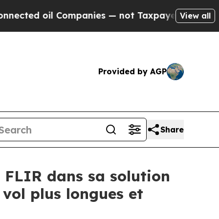
Companies — not Taxpayers — the Chance to Cash 
View all
Provided by AGP
Share
 FLIR dans sa solution
 vol plus longues et