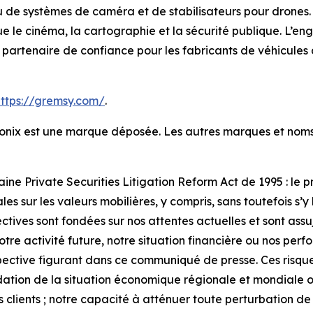
de systèmes de caméra et de stabilisateurs pour drones. 
ue le cinéma, la cartographie et la sécurité publique. L’e
 un partenaire de confiance pour les fabricants de véhicules
https://gremsy.com/
.
ntronix est une marque déposée. Les autres marques et no
aine Private Securities Litigation Reform Act de 1995 : le
s sur les valeurs mobilières, y compris, sans toutefois s’y l
tives sont fondées sur nos attentes actuelles et sont assuj
 notre activité future, notre situation financière ou nos pe
pective figurant dans ce communiqué de presse. Ces risque
dation de la situation économique régionale et mondiale ou 
os clients ; notre capacité à atténuer toute perturbation 