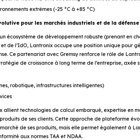
ironnements extrêmes (-25 °C à +85 °C)
volutive pour les marchés industriels et de la défense
à un écosystème de développement robuste (prenant en cha
e et de l’IdO, Lantronix occupe une position unique pour g
e. Ce partenariat avec Gremsy renforce le rôle de Lantro
ratégie de croissance à long terme de l’entreprise, axée su
es, robotique, infrastructures intelligentes)
rvices
ix allient technologies de calcul embarqué, expertise en ma
produits de ses clients. Cette approche de plateforme év
e marché de ses produits, mais elle permet également à La
onformité aux normes TAA et NDAA.