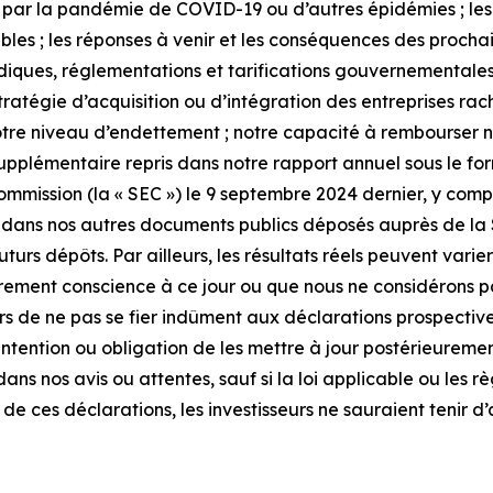
ite par la pandémie de COVID-19 ou d’autres épidémies ; les
es ; les réponses à venir et les conséquences des prochain
diques, réglementations et tarifications gouvernementales
tégie d’acquisition ou d’intégration des entreprises rachet
notre niveau d’endettement ; notre capacité à rembourser no
upplémentaire repris dans notre rapport annuel sous le form
ission (la « SEC ») le 9 septembre 2024 dernier, y compri
que dans nos autres documents publics déposés auprès de la
turs dépôts. Par ailleurs, les résultats réels peuvent varier
rement conscience à ce jour ou que nous ne considérons p
 de ne pas se fier indûment aux déclarations prospectives
intention ou obligation de les mettre à jour postérieurem
dans nos avis ou attentes, sauf si la loi applicable ou les
e ces déclarations, les investisseurs ne sauraient tenir d’