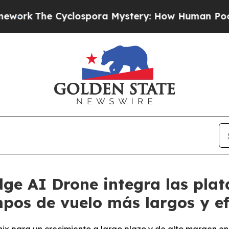
clospora Mystery: How Human Poop Got on So 
dge AI Drone integra las pl
pos de vuelo más largos y ef