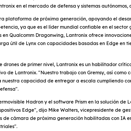
antronix en el mercado de defensa y sistemas autónomos,
tra plataforma de próxima generación, apoyando el desarr
tencia, ya que es el líder mundial confiable en el sector 
 en Qualcomm Dragonwing, Lantronix ofrece innovaciones 
arga útil de Lynx con capacidades basadas en Edge en tie
 drones de primer nivel, Lantronix es un habilitador crít
tivo de Lantronix. "Nuestro trabajo con Gremsy, así como 
a nuestra capacidad de entregar a escala cumpliendo con 
efensa".
rmovisible Hadron y el software Prism en la solución de
positivos Edge", dijo Mike Walters, vicepresidente de ge
nes de cámara de próxima generación habilitadas con IA e
riales".