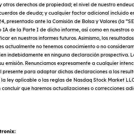
 y otros derechos de propiedad; el nivel de nuestro ende
cuerdos de deuda; y cualquier factor adicional incluido e
024, presentado ante la Comisión de Bolsa y Valores (la “SE
o 1A de la Parte I de dicho informe, así como en nuestros 
icar en nuestros informes futuros. Asimismo, los resultad
les actualmente no tenemos conocimiento o no consideramo
nfíen indebidamente en ninguna declaración prospectiva. 
su emisión. Renunciamos expresamente a cualquier intenci
 presente para adaptar dichas declaraciones a los result
a la ley aplicable o las reglas de Nasdaq Stock Market LL
n concluir que haremos actualizaciones o correcciones adi
tronix: