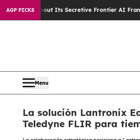
out Its Secretive Frontier AI Framework
The Cy
AGP PICKS
Menu
La solución Lantronix E
Teledyne FLIR para tiem