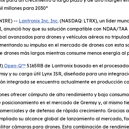
nix para un crecimiento a largo plazo y de alto margen e
l millones para 2030*
WIRE) --
Lantronix Inc. Inc.
(NASDAQ: LTRX), un líder mund
, anunció hoy que su solución compatible con NDAA/TAA 
bal avanzados para drones y vehículos aéreos no tripulad
umentando su impulso en el mercado de drones con esta s
de drones más largos mientras consume menos energía al p
M)
Open-Q™
5165RB de Lantronix basado en el procesado
sy y su carga útil Lynx ISR, diseñada para una integraci
n integrada se encuentra actualmente en producción con 
ones ofrecer cómputo de alto rendimiento y bajo consumo, 
de posicionamiento en el mercado de Gremsy y, al mismo t
comerciales y de defensa de rápido crecimiento. Gracias a
ampliado su alcance global de lanzamiento al mercado, fo
litar cámaras para drones. Esta combinación de rendimient