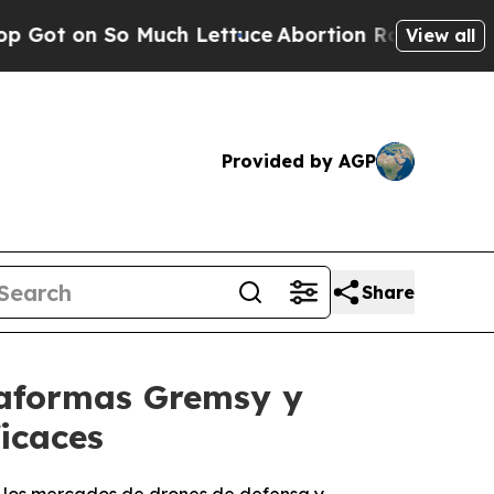
Much Lettuce
Abortion Rates Were Expected to T
View all
Provided by AGP
Share
ataformas Gremsy y
icaces