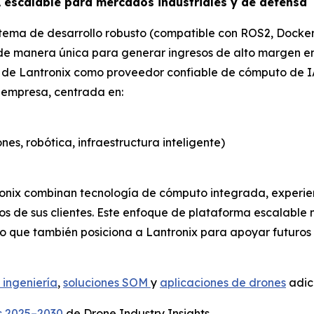
A escalable para mercados industriales y de defensa
stema de desarrollo robusto (compatible con ROS2, Docker
 de manera única para generar ingresos de alto margen en
ol de Lantronix como proveedor confiable de cómputo de 
a empresa, centrada en:
es, robótica, infraestructura inteligente)
tronix combinan tecnología de cómputo integrada, experien
os de sus clientes. Este enfoque de plataforma escalable 
o que también posiciona a Lantronix para apoyar futuros
 ingeniería
,
soluciones SOM
y
aplicaciones de drones
adici
s 2025–2030
de Drone Industry Insights.