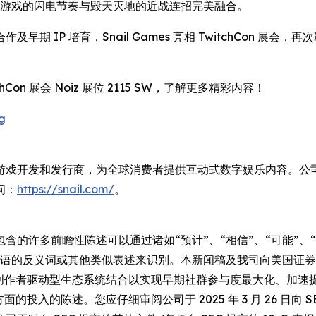
射击游戏的闪电节奏与毁天灭地的近战连招完美融合。
期 IP 培育，Snail Games 亮相 TwitchCon 
tchCon 展会 Noiz 展位 2115 SW，了解更多精彩内容！
g
一家全球领先的独立游戏开发和发行商，为全球消费者提供互动式数字娱乐内
问：
https://snail.com/
。
许多前瞻性陈述可以通过诸如“预计”、“相信”、“可能”、“期望
上述词语的反义词或其他类似表述来识别。本新闻稿及我司向美国
项目与创作者驱动型生态系统结合以实现早期社群参与度最大化、加
入的陈述。您应仔细审阅公司于 2025 年 3 月 26 日向 SEC 提交