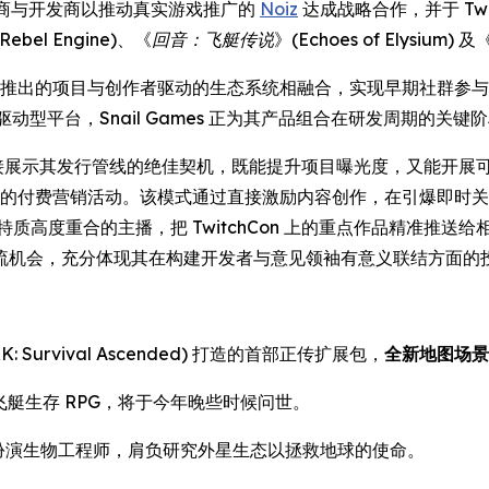
商与开发商以推动真实游戏推广的
Noiz
达成战略合作，并于 Twi
Rebel Engine
)、《
回音：飞艇传说
》(
Echoes of Elysium
) 及
通过将即将推出的项目与创作者驱动的生态系统相融合，实现早期社
 的任务驱动型平台，Snail Games 正为其产品组合在研发周期
作者社群直接展示其发行管线的绝佳契机，既能提升项目曝光度，又能开展可规
组合设计的付费营销活动。该模式通过直接激励内容创作，在引爆即时关
戏特质高度重合的主播，把 TwitchCon 上的重点作品精准推送给相
流机会，充分体现其在构建开发者与意见领袖有意义联结方面的
K: Survival Ascended) 打造的首部正传扩展包，
全新地图场景
景的飞艇生存 RPG，将于今年晚些时候问世。
将扮演生物工程师，肩负研究外星生态以拯救地球的使命。