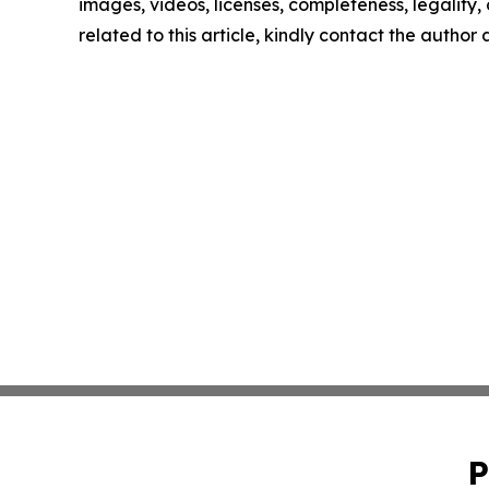
images, videos, licenses, completeness, legality, o
related to this article, kindly contact the author
P