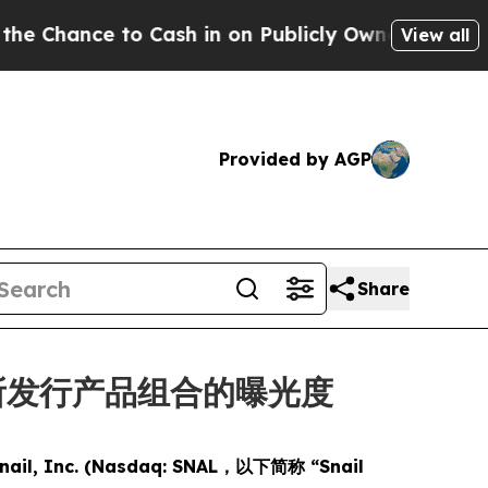
ance to Cash in on Publicly Owned oil
Five Ques
View all
Provided by AGP
Share
 提升所发行产品组合的曝光度
nail, Inc. (Nasdaq: SNAL，以下简称 “Snail