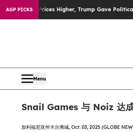
ove oil Prices Higher, Trump Gave Politically C
AGP PICKS
Menu
Snail Games 与 No
加利福尼亚州卡尔弗城, Oct. 03, 2025 (GLOB