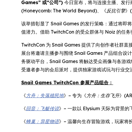
Games” 或“公司”)
今日宣布，将与连接主播、发行
(
Honeycomb: The World Beyond
)、《
反抗引擎
》(
该举措彰显了 Snail Games 的发行策略：
值潜力。借助 TwitchCon 的受众群体与 Noiz
TwitchCon 为 Snail Games 提供了向创
展台将邀请主播参与围绕 Snail Games 产品
务驱动平台，Snail Games 将触达受众画像与各游
受邀者参与的会后派对，提供独家游戏试玩与行业交
Snail Games TwitchCon 参展产品组合：
《
方舟：失落殖民地
》– 专为《
方舟：生存飞升
》(AR
《
回音：飞艇传说
》– 一款以 Elysium 天际为背
《
蜂巢：异星物语
》– 温馨向生存冒险游戏，玩家